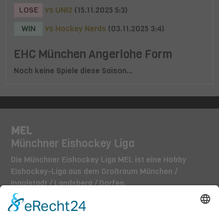
LOSE
UNI2
(15.11.2025 5:3)
VS
WIN
Hockey Nerds
(03.11.2025 3:4)
VS
EHC München Angerlohe Form
Noch keine Spiele diese Saison...
MEL
Münchner Eishockey Liga
Die Münchner Eishockey Liga MEL ist eine Hobby
Eishockey-Liga aus dem Großraum München /
Ingolstadt / Landsberg / Dorfen.