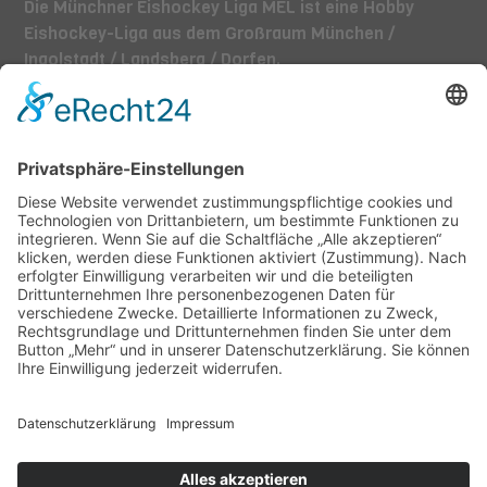
Die Münchner Eishockey Liga MEL ist eine Hobby
Eishockey-Liga aus dem Großraum München /
Ingolstadt / Landsberg / Dorfen.
TEAMS