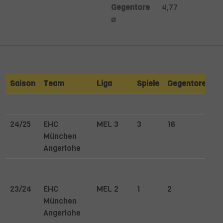
Gegentore
4,77
⌀
Saison
Team
Liga
Spiele
Gegentore
24/25
EHC
MEL 3
3
16
München
Angerlohe
23/24
EHC
MEL 2
1
2
München
Angerlohe