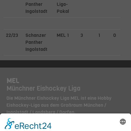
Panther
Liga-
Ingolstadt
Pokal
22/23
Schanzer
MEL 1
3
1
0
Panther
Ingolstadt
MEL
Münchner Eishockey Liga
Die Münchner Eishockey Liga MEL ist eine Hobby
Eishockey-Liga aus dem Großraum München /
Ingolstadt / Landsberg / Dorfen.