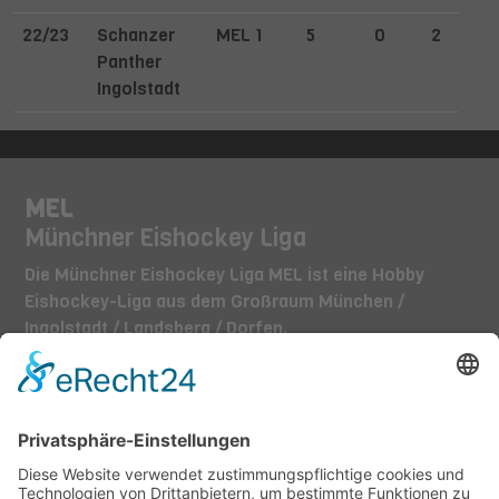
22/23
Schanzer
MEL 1
5
0
2
Panther
Ingolstadt
MEL
Münchner Eishockey Liga
Die Münchner Eishockey Liga MEL ist eine Hobby
Eishockey-Liga aus dem Großraum München /
Ingolstadt / Landsberg / Dorfen.
TEAMS