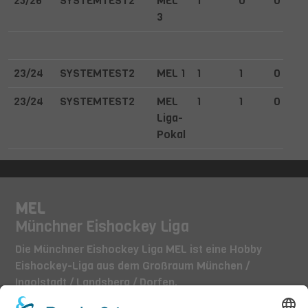
25/26
SYSTEMTEST2
MEL
1
0
0
3
23/24
SYSTEMTEST2
MEL 1
1
1
0
23/24
SYSTEMTEST2
MEL
1
1
0
Liga-
Pokal
MEL
Münchner Eishockey Liga
Die Münchner Eishockey Liga MEL ist eine Hobby
Eishockey-Liga aus dem Großraum München /
Ingolstadt / Landsberg / Dorfen.