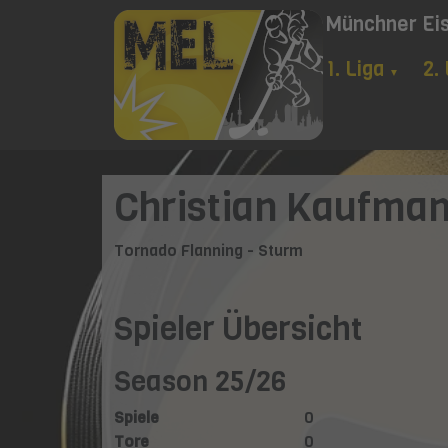
Münchner Ei
1. Liga
2.
▼
Christian Kaufma
Tornado Flanning - Sturm
Spieler Übersicht
Season 25/26
Spiele
0
Tore
0