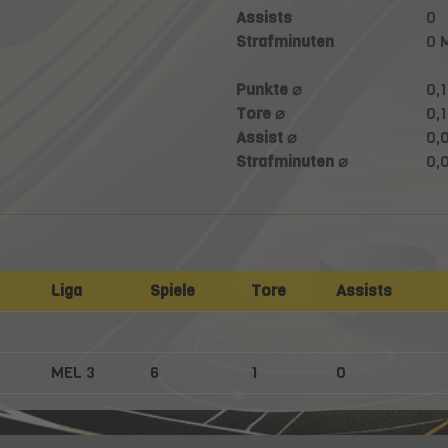
Assists
0
Strafminuten
0 
Punkte ⌀
0,
Tore ⌀
0,
Assist ⌀
0,
Strafminuten ⌀
0,
Liga
Spiele
Tore
Assists
MEL 3
6
1
0