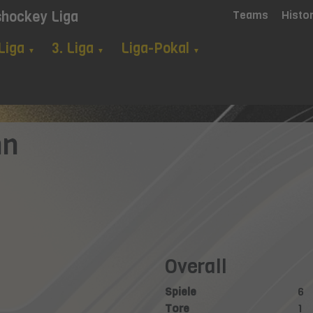
shockey Liga
Teams
Histo
 Liga
3. Liga
Liga-Pokal
▼
▼
▼
nn
Overall
Spiele
6
Tore
1