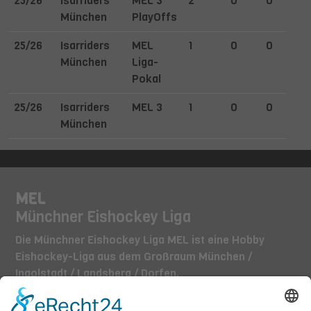
25/26
Isarriders
MEL 3
2
0
0
München
PlayOffs
25/26
Isarriders
MEL
1
0
0
München
Liga-
Pokal
25/26
Isarriders
MEL 3
1
0
0
München
MEL
Münchner Eishockey Liga
Die Münchner Eishockey Liga MEL ist eine Hobby
Eishockey-Liga aus dem Großraum München /
Ingolstadt / Landsberg / Dorfen.