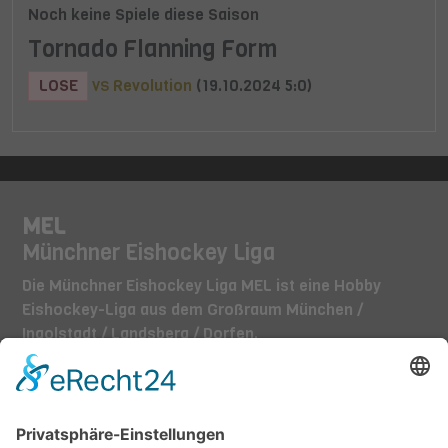
Noch keine Spiele diese Saison
Tornado Flanning Form
LOSE
Revolution
(19.10.2024 5:0)
VS
MEL
Münchner Eishockey Liga
Die Münchner Eishockey Liga MEL ist eine Hobby
Eishockey-Liga aus dem Großraum München /
Ingolstadt / Landsberg / Dorfen.