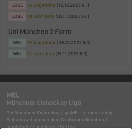
LOSE
Angerlohe
(12.12.2025 8:1)
VS
LOSE
Isarriders
(03.11.2025 3:4)
VS
Uni München 2 Form
WIN
Angerlohe
(06.12.2025 5:0)
VS
WIN
Isarriders
(15.11.2025 5:3)
VS
MEL
Münchner Eishockey Liga
Die Münchner Eishockey Liga MEL ist eine Hobby
Eishockey-Liga aus dem Großraum München /
Ingolstadt / Landsberg / Dorfen.