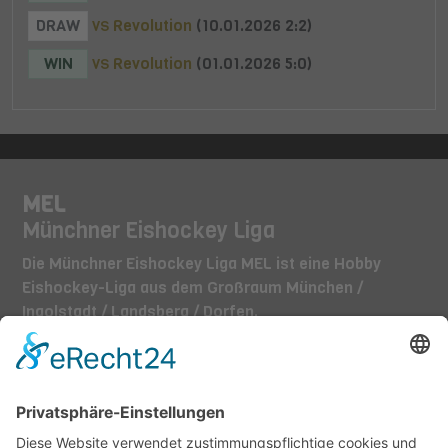
DRAW
Revolution
(10.01.2026 2:2)
VS
WIN
Revolution
(01.01.2026 5:0)
VS
MEL
Münchner Eishockey Liga
Die Münchner Eishockey Liga MEL ist eine Hobby
Eishockey-Liga aus dem Großraum München /
Ingolstadt / Landsberg / Dorfen.