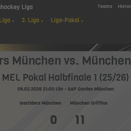
shockey Liga
Teams
Histo
 Liga
3. Liga
Liga-Pokal
▼
▼
▼
ers München vs. München 
MEL Pokal Halbfinale 1 (25/26)
08.02.2026 21:00 Uhr - SAP Garden München
Isarriders München
München Griffins
0
11