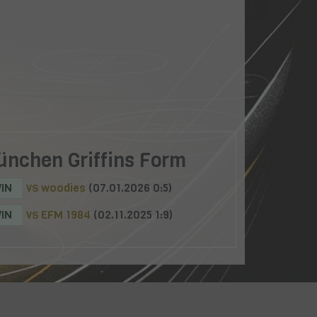
ünchen Griffins Form
IN
woodies
(07.01.2026 0:5)
VS
IN
EFM 1984
(02.11.2025 1:9)
VS