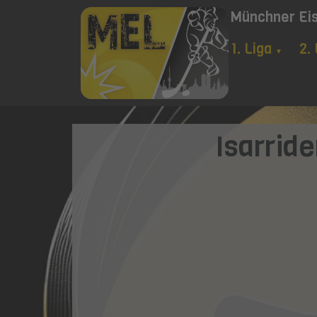
Münchner Ei
1. Liga
2.
▼
Isarrid