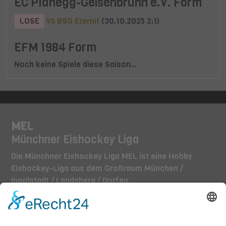
EC Planegg-Geisenbrunn e.V. Form
LOSE
BSG Eternit
(30.10.2025 2:1)
VS
EFM 1984 Form
Noch keine Spiele diese Saison...
MEL
Münchner Eishockey Liga
Die Münchner Eishockey Liga MEL ist eine Hobby
Eishockey-Liga aus dem Großraum München /
Ingolstadt / Landsberg / Dorfen.